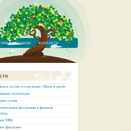
ЕЛЯМ
ОТЗЫВЫ
КОНТАКТЫ
сти
ок в гостях в отделении «Мать и дитя»
бряные волонтеры
дник осени
екательная программа в филиале
град
тия ЛФК
ние фантазии