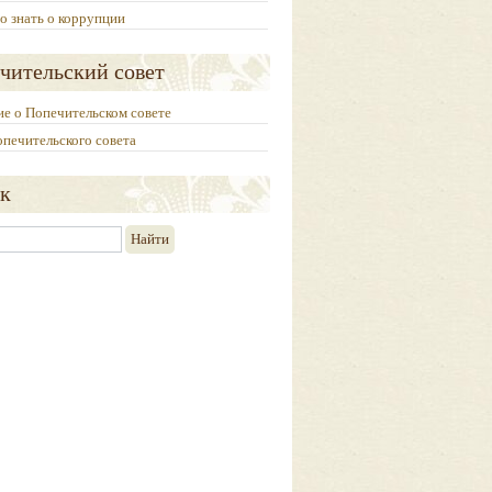
о знать о коррупции
чительский совет
е о Попечительском совете
опечительского совета
к