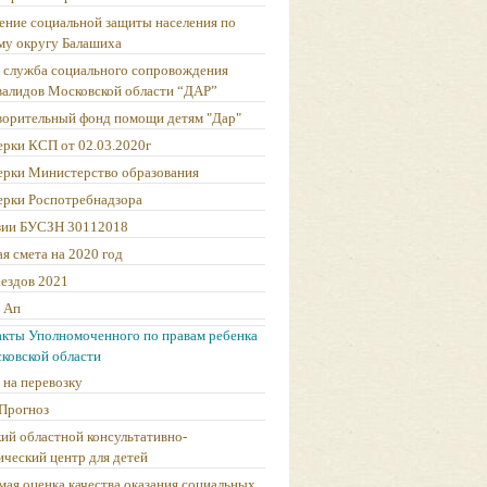
ление социальной защиты населения по
му округу Балашиха
я служба социального сопровождения
валидов Московской области “ДАР”
творительный фонд помощи детям "Дар"
ерки КСП от 02.03.2020г
ерки Министерство образования
ерки Роспотребнадзора
зии БУСЗН 30112018
я смета на 2020 год
аездов 2021
 Ап
акты Уполномоченного по правам ребенка
ковской области
 на перевозку
Прогноз
ий областной консультативно-
ический центр для детей
мая оценка качества оказания социальных