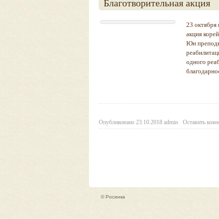
Благотворительная акция
23 октября
акция коре
Юн преподн
реабилитац
одного реа
благодарно
Опубликовано
23.10.2018
admin
Оставить ком
Post navigation
© Росинка