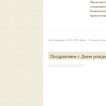
Председате
генерально
Балашихинск
приурочен
Опубликовано
20.02.2019
admin
Оставить ком
Поздравляем с Днем рожде