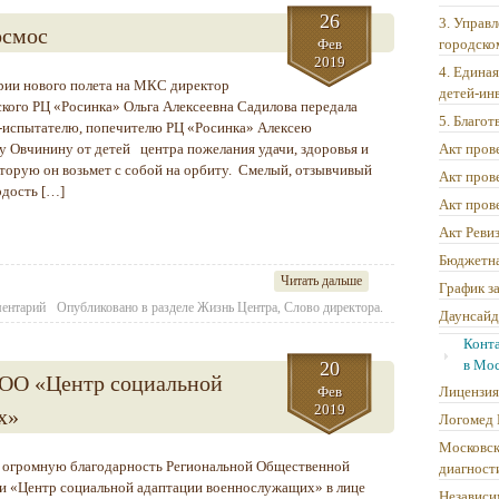
26
3. Управ
осмос
Фев
городско
2019
4. Едина
ии нового полета на МКС директор
детей-ин
кого РЦ «Росинка» Ольга Алексеевна Садилова передала
5. Благо
-испытателю, попечителю РЦ «Росинка» Алексею
у Овчинину от детей центра пожелания удачи, здоровья и
Акт пров
оторую он возьмет с собой на орбиту. Смелый, отзывчивый
Акт пров
рдость […]
Акт пров
Акт Реви
Бюджетна
Читать дальше
График з
ментарий
Опубликовано в разделе
Жизнь Центра
,
Слово директора.
Даунсайд
Конт
в Мос
20
РОО «Центр социальной
Фев
Лицензия
2019
х»
Логомед 
Московск
громную благодарность Региональной Общественной
диагност
и «Центр социальной адаптации военнослужащих» в лице
Независи