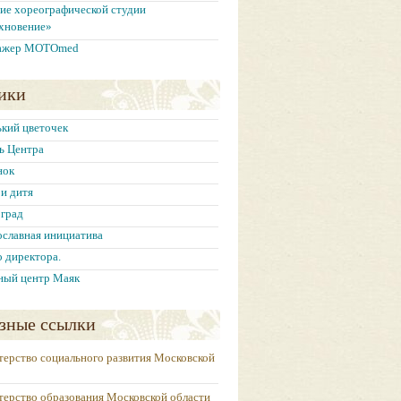
ие хореографической студии
хновение»
ажер MOTOmed
ики
кий цветочек
ь Центра
нок
и дитя
град
славная инициатива
 директора.
ный центр Маяк
зные ссылки
терство социального развития Московской
терство образования Московской области