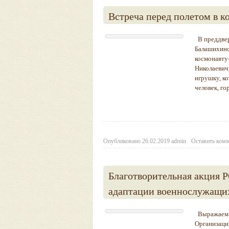
Встреча перед полетом в к
В преддвер
Балашихинс
космонавту
Николаевич
игрушку, к
человек, го
Опубликовано
26.02.2019
admin
Оставить ком
Благотворительная акция 
адаптации военнослужащи
Выражаем о
Организаци