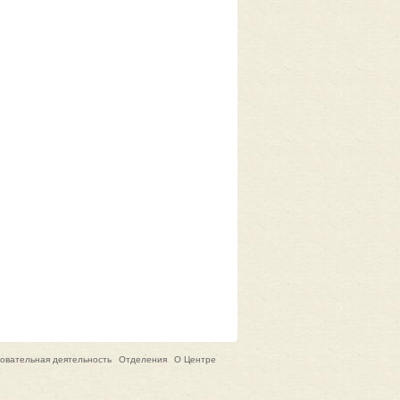
овательная деятельность
Отделения
О Центре