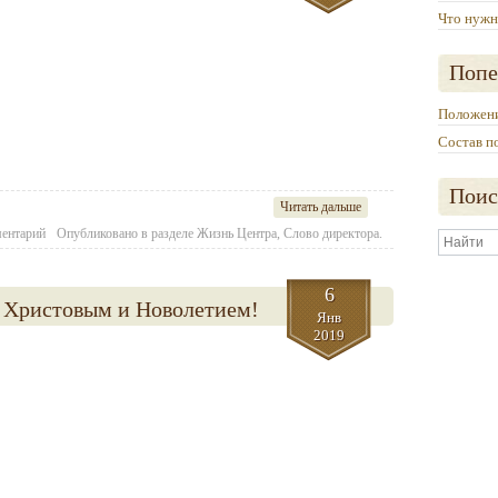
Что нужн
Попе
Положени
Состав п
Поис
Читать дальше
ментарий
Опубликовано в разделе
Жизнь Центра
,
Слово директора.
Найти
6
 Христовым и Новолетием!
Янв
2019