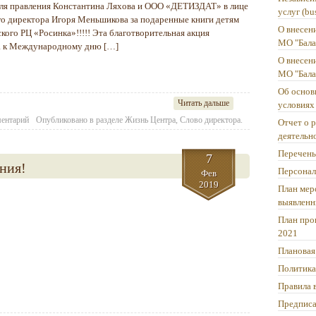
ля правления Константина Ляхова и ООО «ДЕТИЗДАТ» в лице
услуг (bu
го директора Игоря Меньшикова за подаренные книги детям
О внесен
ого РЦ «Росинка»!!!!! Эта благотворительная акция
МО "Бала
а к Международному дню […]
О внесен
МО "Бала
Об основ
Читать дальше
условиях
ментарий
Опубликовано в разделе
Жизнь Центра
,
Слово директора.
Отчет о 
деятельн
Перечень
7
ния!
Персонал
Фев
2019
План мер
выявленн
План про
2021
Плановая
Политика
Правила 
Предпис