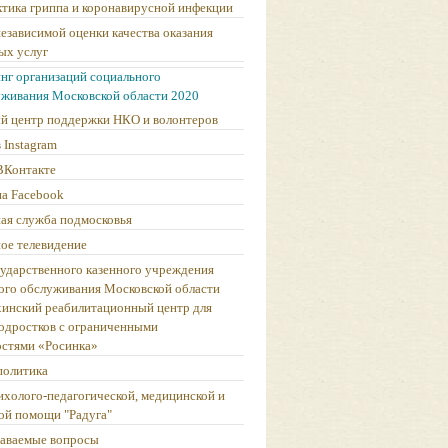
тика гриппа и коронавирусной инфекции
независимой оценки качества оказания
ых услуг
нг организаций социального
уживания Московской области 2020
й центр поддержки НКО и волонтеров
 Instagram
ВКонтакте
на Facebook
ая служба подмосковья
ое телевидение
сударственного казенного учреждения
ого обслуживания Московской области
инский реабилитационный центр для
подростков с ограниченными
стями «Росинка»
политика
ихолого-педагогической, медицинской и
ой помощи "Радуга"
даваемые вопросы