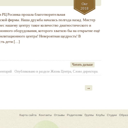
Окт
2018
 в РЦ Росинка прошла благотворительная
йской фирмы. Наша дружба началась полгода назад. Мистер
ес нашему центру такое количество диагностического и
ионного оборудования, которого хватило бы на открытие ещё
билитационного центра! Невероятная щедрость! В
сть дети […]
Читать дальше
ментарий
Опубликовано в разделе
Жизнь Центра
,
Слово директора.
→
Карта сайта
Контакты
Отзывы
Родителям
Группы
Клубы
Студии
Образ