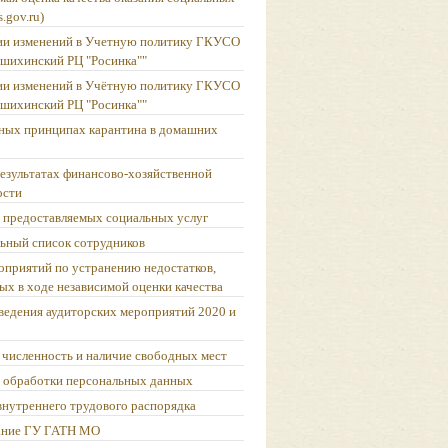
s.gov.ru)
ии изменений в Учетную политику ГКУСО
шихинский РЦ "Росинка""
ии изменений в Учётную политику ГКУСО
шихинский РЦ "Росинка""
ных принципах карантина в домашних
результатах финансово-хозяйственной
ости
 предоставляемых социальных услуг
ьный список сотрудников
оприятий по устранению недостатков,
ых в ходе независимой оценки качества
ведения аудиторских мероприятий 2020 и
 численность и наличие свободных мест
 обработки персональных данных
внутреннего трудового распорядка
ание ГУ ГАТН МО