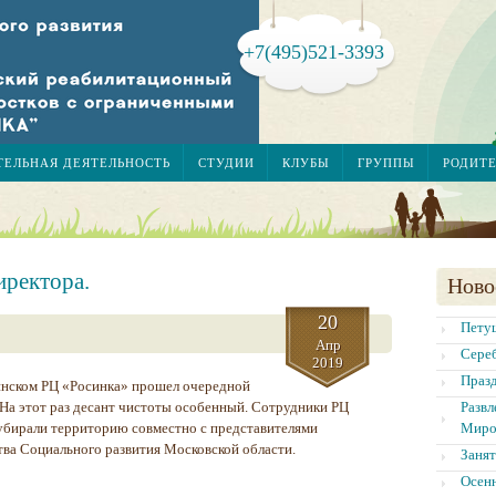
+7(495)521-3393
ТЕЛЬНАЯ ДЕЯТЕЛЬНОСТЬ
СТУДИИ
КЛУБЫ
ГРУППЫ
РОДИТ
иректора.
Ново
20
Петуш
Апр
Сере
2019
Праз
нском РЦ «Росинка» прошел очередной
 На этот раз десант чистоты особенный. Сотрудники РЦ
Развл
убирали территорию совместно с представителями
Миро
ва Социального развития Московской области.
Заня
Осен