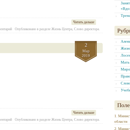
Занят
«Вдо
Трен
Читать дальше
ментарий
Опубликовано в разделе
Жизнь Центра
,
Слово директора.
Рубр
Алень
2
Жизн
Мар
Лосе
2019
Мать 
Миро
Право
Слово
Учеб
Поле
Читать дальше
1. Минис
ментарий
Опубликовано в разделе
Жизнь Центра
,
Слово директора.
области
2. Минис