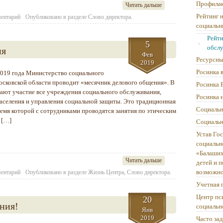
Профилак
Читать дальше
Рейтинг 
ментарий
Опубликовано в разделе
Слово директора.
социальн
Рейти
5
обсл
ия
Фев
Ресурсны
2019
Росинка в
2019 года Министерство социального
осковской области проводит «месячник делового общения». В
Росинка 
ают участие все учреждения социального обслуживания,
Росинка 
населения и управления социальной защиты. Это традиционная
Социальн
ремя которой с сотрудниками проводятся занятия по этическим
 […]
Социальн
Устав Го
социальн
«Балаших
Читать дальше
детей и 
возможно
ментарий
Опубликовано в разделе
Жизнь Центра
,
Слово директора.
Учетная 
Центр пс
20
ния!
социальн
Янв
2019
Часто за