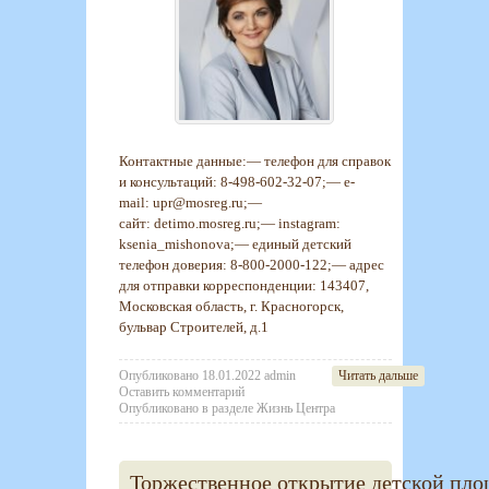
Контактные данные:— телефон для справок
и консультаций: 8-498-602-32-07;— e-
mail: upr@mosreg.ru;—
сайт: detimo.mosreg.ru;— instagram:
ksenia_mishonova;— единый детский
телефон доверия: 8-800-2000-122;— адрес
для отправки корреспонденции: 143407,
Московская область, г. Красногорск,
бульвар Строителей, д.1
Опубликовано
18.01.2022
admin
Читать дальше
Оставить комментарий
Опубликовано в разделе
Жизнь Центра
Торжественное открытие детской пл