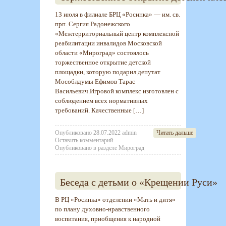
13 июля в филиале БРЦ «Росинка» — им. св.
прп. Сергия Радонежского
«Межтерриториальный центр комплексной
реабилитации инвалидов Московской
области «Мироград» состоялось
торжественное открытие детской
площадки, которую подарил депутат
Мособлдумы Ефимов Тарас
Васильевич.Игровой комплекс изготовлен с
соблюдением всех нормативных
требований. Качественные […]
Опубликовано
28.07.2022
admin
Читать дальше
Оставить комментарий
Опубликовано в разделе
Мироград
Беседа с детьми о «Крещении Руси»
В РЦ «Росинка» отделении «Мать и дитя»
по плану духовно-нравственного
воспитания, приобщения к народной