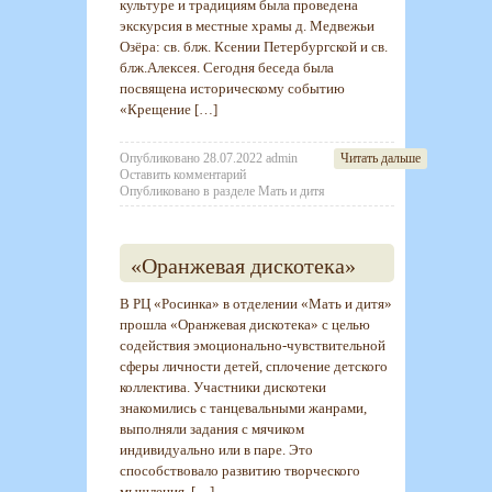
культуре и традициям была проведена
экскурсия в местные храмы д. Медвежьи
Озёра: св. блж. Ксении Петербургской и св.
блж.Алексея. Сегодня беседа была
посвящена историческому событию
«Крещение […]
Опубликовано
28.07.2022
admin
Читать дальше
Оставить комментарий
Опубликовано в разделе
Мать и дитя
«Оранжевая дискотека»
В РЦ «Росинка» в отделении «Мать и дитя»
прошла «Оранжевая дискотека» с целью
содействия эмоционально-чувствительной
сферы личности детей, сплочение детского
коллектива. Участники дискотеки
знакомились с танцевальными жанрами,
выполняли задания с мячиком
индивидуально или в паре. Это
способствовало развитию творческого
мышления, […]