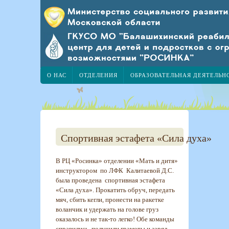
О НАС
ОТДЕЛЕНИЯ
ОБРАЗОВАТЕЛЬНАЯ ДЕЯТЕЛЬН
Спортивная эстафета «Сила духа»
В РЦ «Росинка» отделении «Мать и дитя»
инструктором по ЛФК Калитаевой Д.С.
была проведена спортивная эстафета
«Сила духа». Прокатить обруч, передать
мяч, сбить кегли, пронести на ракетке
воланчик и удержать на голове груз
оказалось и не так-то легко! Обе команды
справились, получили грамоты и заряд