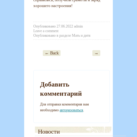
хорошего настроения!
Опубликовано
27.06.2022
admin
Leave a comment
Опубликовано в разделе
Мать и дитя
← Back
→
Post navigation
Добавить
комментарий
Для отправки комментария вам
необходимо
авторизоваться
.
Новости