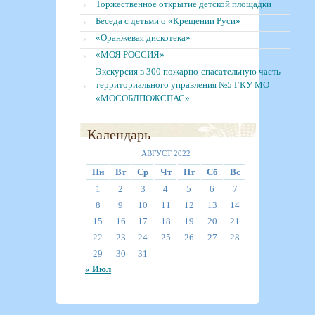
Торжественное открытие детской площадки
Беседа с детьми о «Крещении Руси»
«Оранжевая дискотека»
«МОЯ РОССИЯ»
Экскурсия в 300 пожарно-спасательную часть
территориального управления №5 ГКУ МО
«МОСОБЛПОЖСПАС»
Календарь
АВГУСТ 2022
Пн
Вт
Ср
Чт
Пт
Сб
Вс
1
2
3
4
5
6
7
8
9
10
11
12
13
14
15
16
17
18
19
20
21
22
23
24
25
26
27
28
29
30
31
« Июл