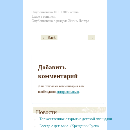
Опубликовано
16.10.2019
admin
Leave a comment
Опубликовано в разделе
Жизнь Центра
← Back
→
Post navigation
Добавить
комментарий
Для отправки комментария вам
необходимо
авторизоваться
.
Новости
Торжественное открытие детской площадки
Беседа с детьми о «Крещении Руси»