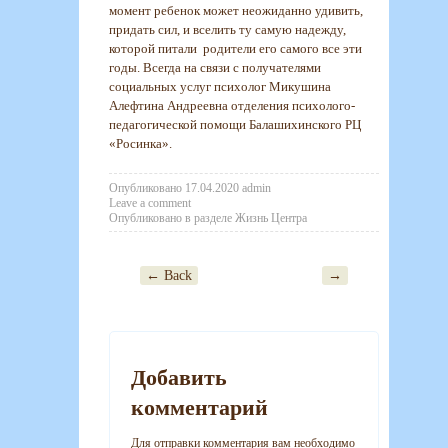
момент ребенок может неожиданно удивить,
придать сил, и вселить ту самую надежду,
которой питали родители его самого все эти
годы. Всегда на связи с получателями
социальных услуг психолог Микушина
Алефтина Андреевна отделения психолого-
педагогической помощи Балашихинского РЦ
«Росинка».
Опубликовано
17.04.2020
admin
Leave a comment
Опубликовано в разделе
Жизнь Центра
← Back
→
Post navigation
Добавить
комментарий
Для отправки комментария вам необходимо