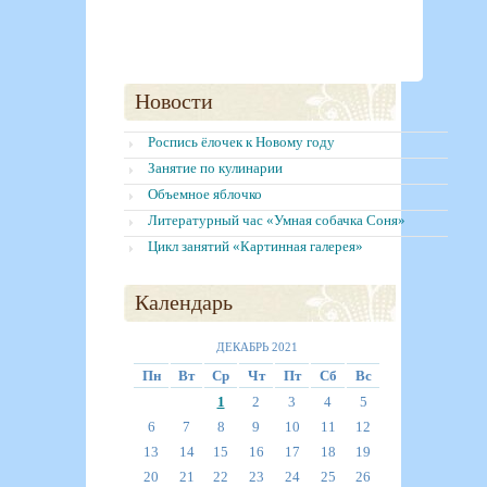
Новости
Роспись ёлочек к Новому году
Занятие по кулинарии
Объемное яблочко
Литературный час «Умная собачка Соня»
Цикл занятий «Картинная галерея»
Календарь
ДЕКАБРЬ 2021
Пн
Вт
Ср
Чт
Пт
Сб
Вс
1
2
3
4
5
6
7
8
9
10
11
12
13
14
15
16
17
18
19
20
21
22
23
24
25
26