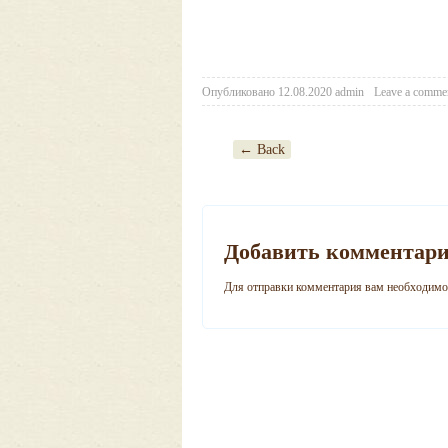
Опубликовано
12.08.2020
admin
Leave a comme
← Back
Post navigation
Добавить комментар
Для отправки комментария вам необходим