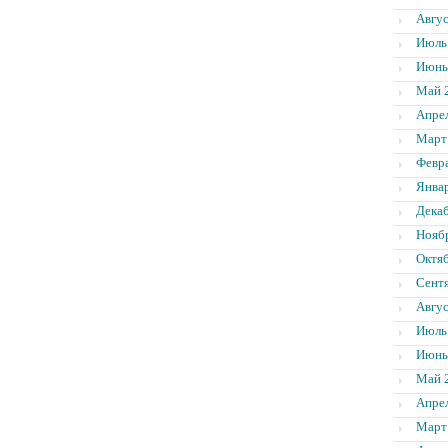
Авгус
Июль
Июнь
Май 
Апре
Март
Февр
Янва
Дека
Нояб
Октя
Сент
Авгус
Июль
Июнь
Май 
Апре
Март