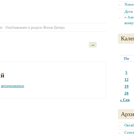
Усво
Дети 
« Але
конку
nt
Опубликовано в разделе
Жизнь Центра
Кале
→
Пн
5
ий
12
о
авторизоваться
.
19
26
« Сен
Архи
Октя
Сент