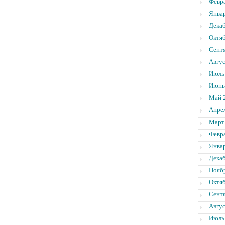
Февр
Янва
Дека
Октя
Сент
Авгус
Июль
Июнь
Май 
Апре
Март
Февр
Янва
Дека
Нояб
Октя
Сент
Авгус
Июль