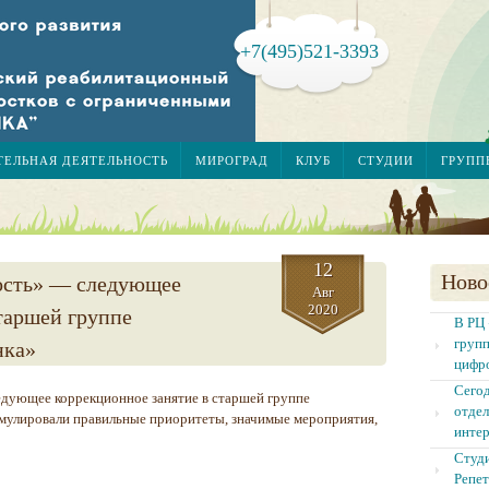
+7(495)521-3393
ТЕЛЬНАЯ ДЕЯТЕЛЬНОСТЬ
МИРОГРАД
КЛУБ
СТУДИИ
ГРУПП
12
Ново
ость» — следующее
Авг
2020
таршей группе
В РЦ 
групп
нка»
цифр
Сегод
дующее коррекционное занятие в старшей группе
отдел
мулировали правильные приоритеты, значимые мероприятия,
интер
Студи
Репет