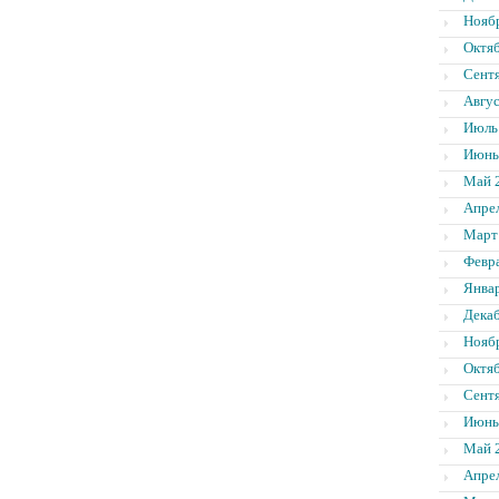
Нояб
Октя
Сент
Авгус
Июль
Июнь
Май 
Апре
Март
Февр
Янва
Дека
Нояб
Октя
Сент
Июнь
Май 
Апре