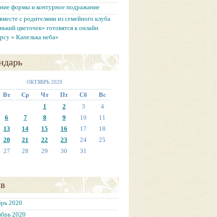
ение формы и контурное подражание
вместе с родителями из семейного клуба
нький цветочек» готовятся к онлайн
рсу « Капелька неба»
ндарь
ОКТЯБРЬ 2020
Вт
Ср
Чт
Пт
Сб
Вс
1
2
3
4
6
7
8
9
10
11
13
14
15
16
17
18
20
21
22
23
24
25
27
28
29
30
31
в
брь 2020
ябрь 2020