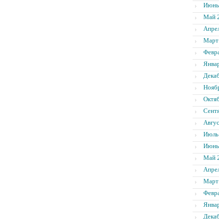
Июнь
Май 
Апре
Март
Февр
Янва
Дека
Нояб
Октя
Сент
Авгус
Июль
Июнь
Май 
Апре
Март
Февр
Янва
Дека