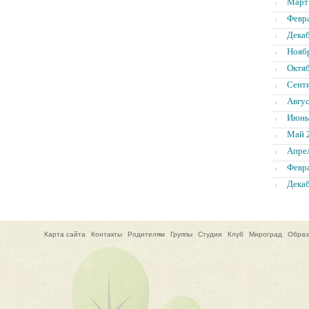
Март
Февр
Дека
Нояб
Октя
Сент
Авгус
Июнь
Май 
Апре
Февр
Дека
Карта сайта
Контакты
Родителям
Группы
Студии
Клуб
Мироград
Образ