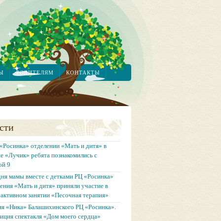
Ы
РОДИТЕЛЯМ
КОНТАКТЫ
сти
«Росинка» отделении «Мать и дитя» в
е «Лучик» ребята познакомились с
ой 9
ня мамы вместе с детками РЦ «Росинка»
ения «Мать и дитя» приняли участие в
активном занятии «Песочная терапия»
я «Ника» Балашихинского РЦ «Росинка».
иция спектакля «Дом моего сердца»