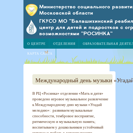
О ЦЕНТРЕ
ОТДЕЛЕНИЯ
ОБРАЗОВАТЕЛЬНАЯ ДЕЯТЕ
КАРТА САЙТА
Международный день музыки «Угада
В РЦ «Росинка» отделении «Мать и дитя»
проведено игровое музыкальное развлечение
к Международному дню музыки «Угадай
мелодию»: развиваем музыкальные
способности, тембровое восприятие,
ритмическую и музыкальную память;
воспитываем у дошкольников устойчивый
интерес и любовь к детским песням.