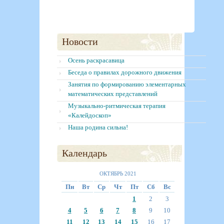
Новости
Осень раскрасавица
Беседа о правилах дорожного движения
Занятия по формированию элементарных
математических представлений
Музыкально-ритмическая терапия
«Калейдоскоп»
Наша родина сильна!
Календарь
ОКТЯБРЬ 2021
Пн
Вт
Ср
Чт
Пт
Сб
Вс
1
2
3
4
5
6
7
8
9
10
11
12
13
14
15
16
17