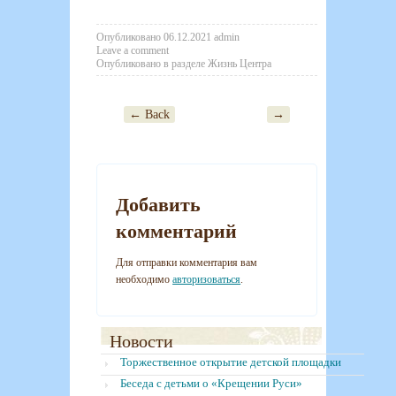
Опубликовано
06.12.2021
admin
Leave a comment
Опубликовано в разделе
Жизнь Центра
← Back
→
Post navigation
Добавить
комментарий
Для отправки комментария вам
необходимо
авторизоваться
.
Новости
Торжественное открытие детской площадки
Беседа с детьми о «Крещении Руси»