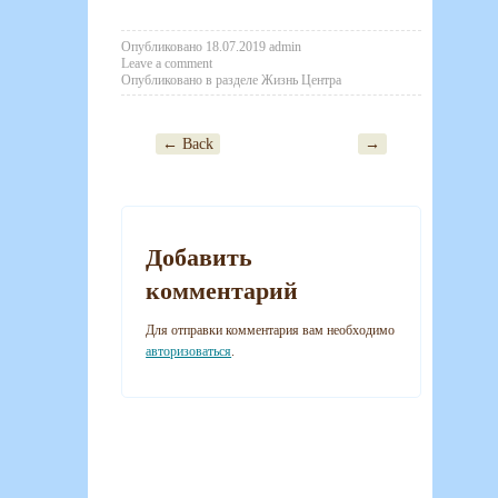
Опубликовано
18.07.2019
admin
Leave a comment
Опубликовано в разделе
Жизнь Центра
← Back
→
Post navigation
Добавить
комментарий
Для отправки комментария вам необходимо
авторизоваться
.