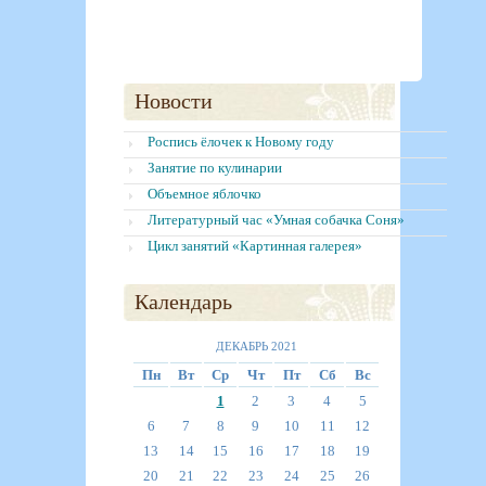
Новости
Роспись ёлочек к Новому году
Занятие по кулинарии
Объемное яблочко
Литературный час «Умная собачка Соня»
Цикл занятий «Картинная галерея»
Календарь
ДЕКАБРЬ 2021
Пн
Вт
Ср
Чт
Пт
Сб
Вс
1
2
3
4
5
6
7
8
9
10
11
12
13
14
15
16
17
18
19
20
21
22
23
24
25
26