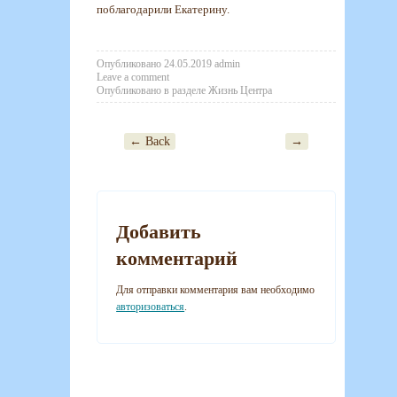
поблагодарили Екатерину.
Опубликовано
24.05.2019
admin
Leave a comment
Опубликовано в разделе
Жизнь Центра
← Back
→
Post navigation
Добавить
комментарий
Для отправки комментария вам необходимо
авторизоваться
.