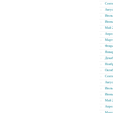
Сент
Авгус
Июль
Июнь
Май 
Апре
Март
Февр
Янва
Дека
Нояб
Октя
Сент
Авгус
Июль
Июнь
Май 
Апре
Март