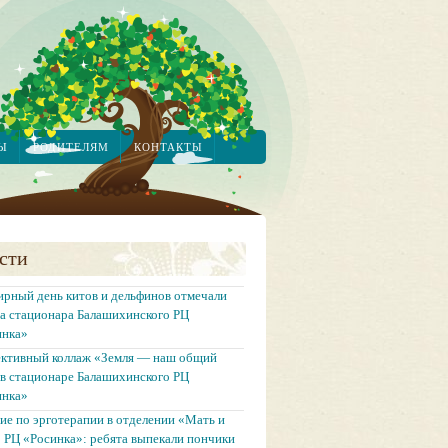
Ы
РОДИТЕЛЯМ
КОНТАКТЫ
сти
рный день китов и дельфинов отмечали
а стационара Балашихинского РЦ
инка»
ективный коллаж «Земля — наш общий
в стационаре Балашихинского РЦ
инка»
ие по эрготерапии в отделении «Мать и
 РЦ «Росинка»: ребята выпекали пончики