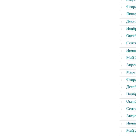
Февр
Янва
Дека
Нояб
Октя
Сент
Июнь
Май 
Апре
Март
Февр
Дека
Нояб
Октя
Сент
Авгус
Июнь
Май 