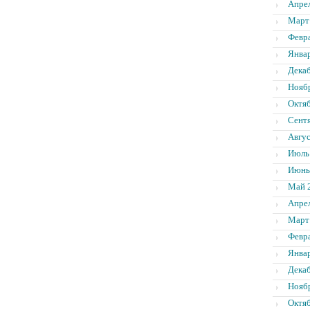
Апре
Март
Февр
Янва
Дека
Нояб
Октя
Сент
Авгус
Июль
Июнь
Май 
Апре
Март
Февр
Янва
Дека
Нояб
Октя