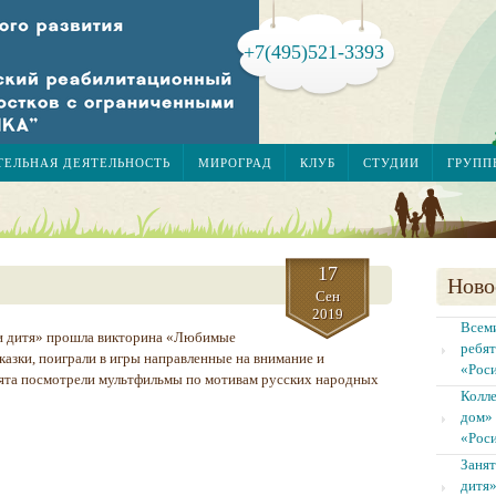
+7(495)521-3393
ТЕЛЬНАЯ ДЕЯТЕЛЬНОСТЬ
МИРОГРАД
КЛУБ
СТУДИИ
ГРУПП
17
Ново
Сен
2019
Всеми
 и дитя» прошла викторина «Любимые
ребят
казки, поиграли в игры направленные на внимание и
«Рос
ята посмотрели мультфильмы по мотивам русских народных
Колл
дом» 
«Рос
Занят
дитя»