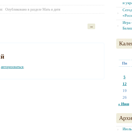
и укр
nt
Опубликовано в разделе
Мать и дитя
Сегод
«Роси
Игра 
→
Бала
Кале
ий
Пн
о
авторизоваться
.
5
12
19
26
« Июн
Архи
Июль