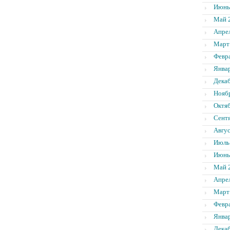
Июнь
Май 
Апре
Март
Февр
Янва
Дека
Нояб
Октя
Сент
Авгус
Июль
Июнь
Май 
Апре
Март
Февр
Янва
Дека