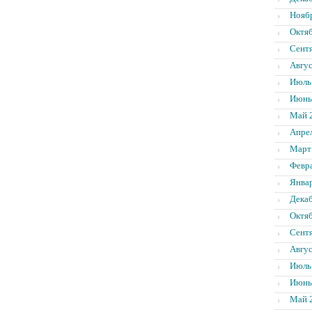
Нояб
Октя
Сент
Авгус
Июль
Июнь
Май 
Апре
Март
Февр
Янва
Дека
Октя
Сент
Авгус
Июль
Июнь
Май 