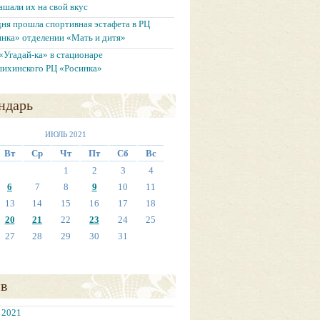
ашали их на свой вкус
ня прошла спортивная эстафета в РЦ
нка» отделении «Мать и дитя»
«Угадай-ка» в стационаре
шихинского РЦ «Росинка»
ндарь
ИЮЛЬ 2021
Вт
Ср
Чт
Пт
Сб
Вс
1
2
3
4
6
7
8
9
10
11
13
14
15
16
17
18
20
21
22
23
24
25
27
28
29
30
31
в
 2021