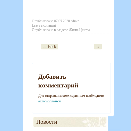
Опубликовано
07.05.2020
admin
Leave a comment
Опубликовано в разделе
Жизнь Центра
← Back
→
Post navigation
Добавить
комментарий
Для отправки комментария вам необходимо
авторизоваться
.
Новости