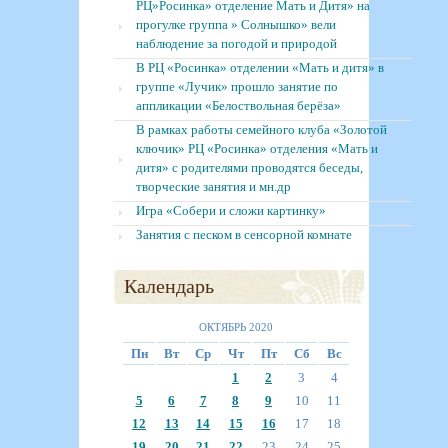
РЦ»Росинка» отделение Мать и Дитя» на
прогулке группа » Солнышко» вели
наблюдение за погодой и природой
В РЦ «Росинка» отделении «Мать и дитя» в
группе «Лучик» прошло занятие по
аппликации «Белоствольная берёза»
В рамках работы семейного клуба «Золотой
ключик» РЦ «Росинка» отделения «Мать и
дитя» с родителями проводятся беседы,
творческие занятия и мн.др
Игра «Собери и сложи картинку»
Занятия с песком в сенсорной комнате
Календарь
ОКТЯБРЬ 2020
Пн
Вт
Ср
Чт
Пт
Сб
Вс
1
2
3
4
5
6
7
8
9
10
11
12
13
14
15
16
17
18
19
20
21
22
23
24
25