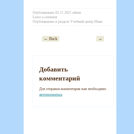
Опубликовано
02.11.2021
admin
Leave a comment
Опубликовано в разделе
Учебный центр Маяк
← Back
→
Post navigation
Добавить
комментарий
Для отправки комментария вам необходимо
авторизоваться
.