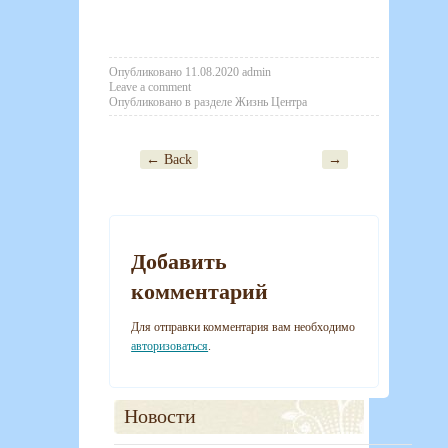
Опубликовано
11.08.2020
admin
Leave a comment
Опубликовано в разделе
Жизнь Центра
← Back
→
Post navigation
Добавить
комментарий
Для отправки комментария вам необходимо
авторизоваться
.
Новости