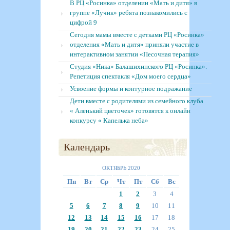
В РЦ «Росинка» отделении «Мать и дитя» в
группе «Лучик» ребята познакомились с
цифрой 9
Сегодня мамы вместе с детками РЦ «Росинка»
отделения «Мать и дитя» приняли участие в
интерактивном занятии «Песочная терапия»
Студия «Ника» Балашихинского РЦ «Росинка».
Репетиция спектакля «Дом моего сердца»
Усвоение формы и контурное подражание
Дети вместе с родителями из семейного клуба
« Аленький цветочек» готовятся к онлайн
конкурсу « Капелька неба»
Календарь
ОКТЯБРЬ 2020
Пн
Вт
Ср
Чт
Пт
Сб
Вс
1
2
3
4
5
6
7
8
9
10
11
12
13
14
15
16
17
18
19
20
21
22
23
24
25