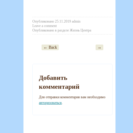
Опубликовано
25.11.2019
admin
Leave a comment
Опубликовано в разделе
Жизнь Центра
← Back
→
Post navigation
Добавить
комментарий
Для отправки комментария вам необходимо
авторизоваться
.