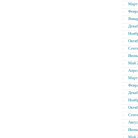
Март
Февр
Янва
Дека
Нояб
Октя
Сент
Июнь
Май 
Апре
Март
Февр
Дека
Нояб
Октя
Сент
Авгус
Июнь
Май 