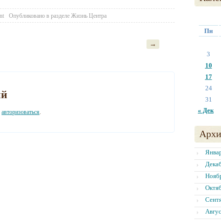
nt
Опубликовано в разделе
Жизнь Центра
Пн
→
3
10
17
24
ий
31
« Дек
о
авторизоваться
.
Архи
Янва
Дека
Нояб
Октя
Сент
Авгус