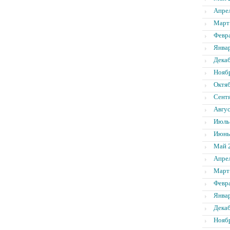
Апре
Март
Февр
Янва
Дека
Нояб
Октя
Сент
Авгус
Июль
Июнь
Май 
Апре
Март
Февр
Янва
Дека
Нояб