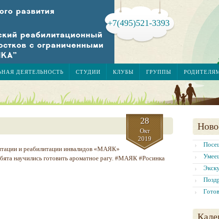
+7(495)521-3393
ЬНАЯ ДЕЯТЕЛЬНОСТЬ
СТУДИИ
КЛУБЫ
ГРУППЫ
РОДИТЕЛЯ
28
Ново
Окт
2019
Посе
нтации и реабилитации инвалидов «МАЯК»
Умее
ебята научились готовить ароматное рагу. #МАЯК #Росинка
Экску
Позд
Готов
Кале