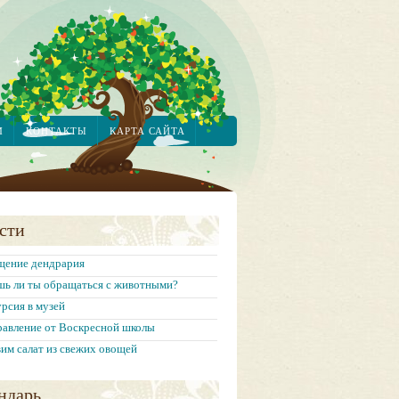
М
КОНТАКТЫ
КАРТА САЙТА
сти
щение дендрария
шь ли ты обращаться с животными?
рсия в музей
равление от Воскресной школы
им салат из свежих овощей
ндарь