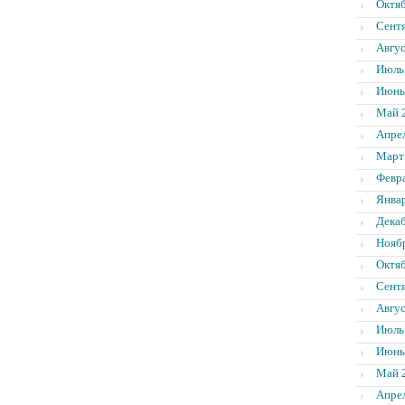
Октя
Сент
Авгус
Июль
Июнь
Май 
Апре
Март
Февр
Янва
Дека
Нояб
Октя
Сент
Авгус
Июль
Июнь
Май 
Апре