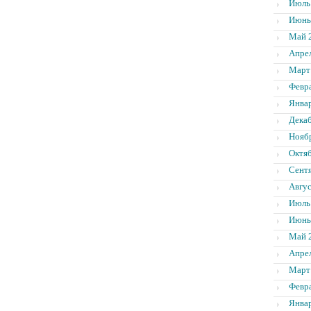
Июль
Июнь
Май 
Апре
Март
Февр
Янва
Дека
Нояб
Октя
Сент
Авгус
Июль
Июнь
Май 
Апре
Март
Февр
Янва