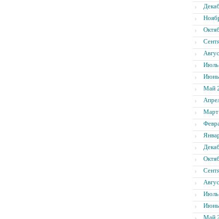
Дека
Нояб
Октя
Сент
Авгус
Июль
Июнь
Май 
Апре
Март
Февр
Янва
Дека
Октя
Сент
Авгус
Июль
Июнь
Май 