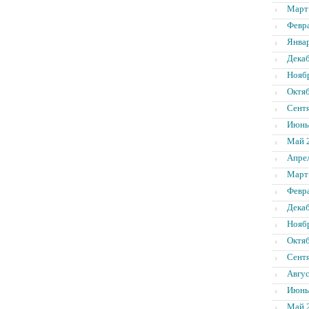
Март
Февр
Янва
Дека
Нояб
Октя
Сент
Июнь
Май 
Апре
Март
Февр
Дека
Нояб
Октя
Сент
Авгус
Июнь
Май 