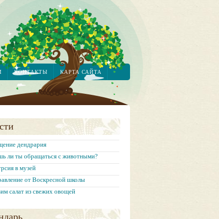
М
КОНТАКТЫ
КАРТА САЙТА
сти
щение дендрария
шь ли ты обращаться с животными?
рсия в музей
равление от Воскресной школы
им салат из свежих овощей
ндарь