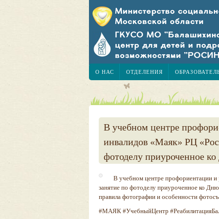
О НАС
ОТДЕЛЕНИЯ
ОБРАЗОВАТЕЛ
В учебном центре профори
инвалидов «Маяк» РЦ «Рос
фотоделу приуроченное ко
В учебном центре профориентации и
занятие по фотоделу приуроченное ко Дню
правила фотографии и особенности фотосъ
#МАЯК #УчебныйЦентр #РеабилитацияБа