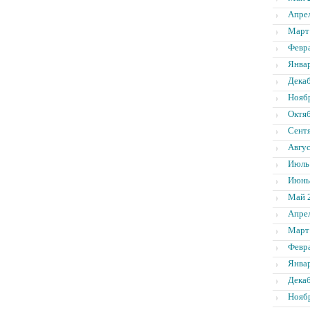
Апре
Март
Февр
Янва
Дека
Нояб
Октя
Сент
Авгус
Июль
Июнь
Май 
Апре
Март
Февр
Янва
Дека
Нояб