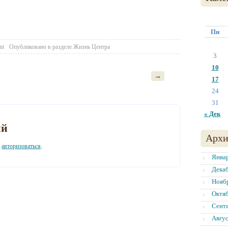
Пн
nt
Опубликовано в разделе
Жизнь Центра
3
10
→
17
24
31
« Дек
ий
Архи
о
авторизоваться
.
Янва
Дека
Нояб
Октя
Сент
Авгус