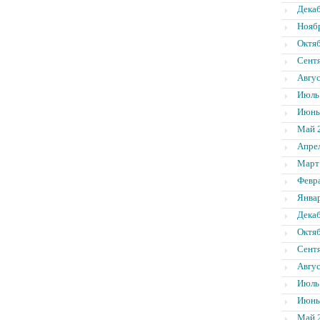
Дека
Нояб
Октя
Сент
Авгус
Июль
Июнь
Май 
Апре
Март
Февр
Янва
Дека
Октя
Сент
Авгус
Июль
Июнь
Май 