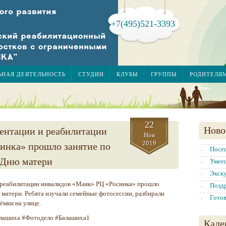
+7(495)521-3393
ЬНАЯ ДЕЯТЕЛЬНОСТЬ
СТУДИИ
КЛУБЫ
ГРУППЫ
РОДИТЕЛЯ
22
Ново
ентации и реабилитации
Ноя
2019
инка» прошло занятие по
Посе
 Дню матери
Умее
Экску
 реабилитации инвалидов «Маяк» РЦ «Росинка» прошло
Позд
 матери. Ребята изучали семейные фотосессии, разбирали
Готов
ёмки на улице.
лашиха #Фотодело #Балашиха1
Кале