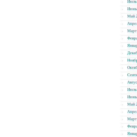
Июль
Июнь
Май 
Апре
Март
Февр
Янва
Дека
Нояб
Октя
Сент
Авгус
Июль
Июнь
Май 
Апре
Март
Февр
Янва