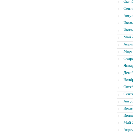
Октя
Сент
Авгус
Июль
Июнь
Май 
Апре
Март
Февр
Янва
Дека
Нояб
Октя
Сент
Авгус
Июль
Июнь
Май 
Апре