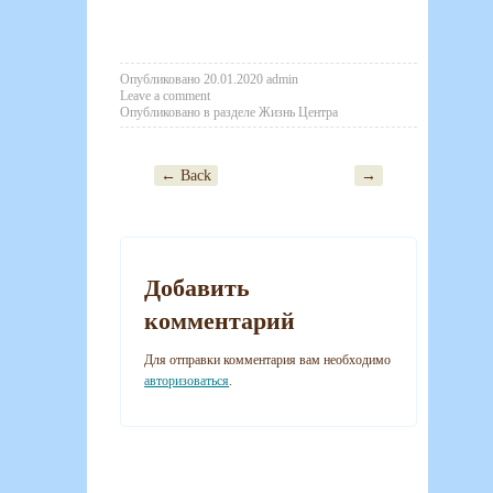
Опубликовано
20.01.2020
admin
Leave a comment
Опубликовано в разделе
Жизнь Центра
← Back
→
Post navigation
Добавить
комментарий
Для отправки комментария вам необходимо
авторизоваться
.