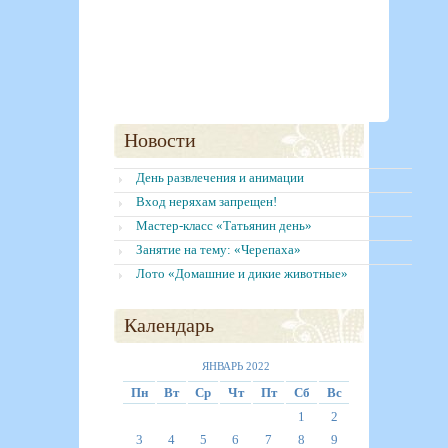
Новости
День развлечения и анимации
Вход неряхам запрещен!
Мастер-класс «Татьянин день»
Занятие на тему: «Черепаха»
Лото «Домашние и дикие животные»
Календарь
ЯНВАРЬ 2022
Пн
Вт
Ср
Чт
Пт
Сб
Вс
1
2
3
4
5
6
7
8
9