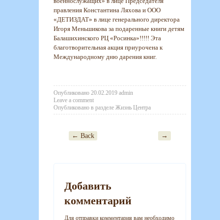
военнослужащих» в лице Председателя
правления Константина Ляхова и ООО
«ДЕТИЗДАТ» в лице генерального директора
Игоря Меньшикова за подаренные книги детям
Балашихинского РЦ «Росинка»!!!!! Эта
благотворительная акция приурочена к
Международному дню дарения книг.
Опубликовано
20.02.2019
admin
Leave a comment
Опубликовано в разделе
Жизнь Центра
← Back
→
Post navigation
Добавить
комментарий
Для отправки комментария вам необходимо