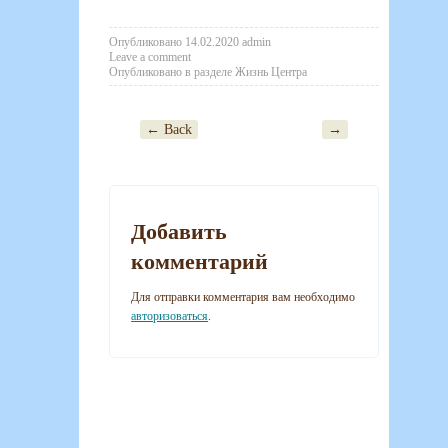
Опубликовано
14.02.2020
admin
Leave a comment
Опубликовано в разделе
Жизнь Центра
← Back
→
Post navigation
Добавить
комментарий
Для отправки комментария вам необходимо
авторизоваться
.